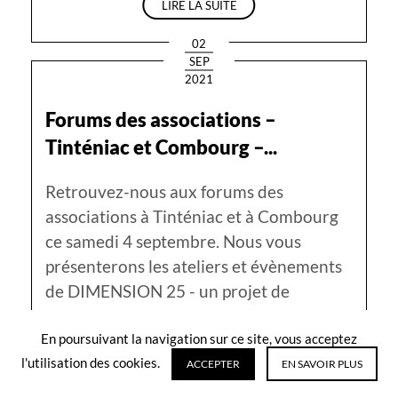
LIRE LA SUITE
02
SEP
ACTUALITÉS
2021
Forums des associations –
Tinténiac et Combourg –...
Retrouvez-nous aux forums des
associations à Tinténiac et à Combourg
ce samedi 4 septembre. Nous vous
présenterons les ateliers et évènements
de DIMENSION 25 - un projet de
territoire de la Compagnie Machtiern sur
En poursuivant la navigation sur ce site, vous acceptez
la Bretagne Romantique. (…)
l'utilisation des cookies.
ACCEPTER
EN SAVOIR PLUS
LIRE LA SUITE