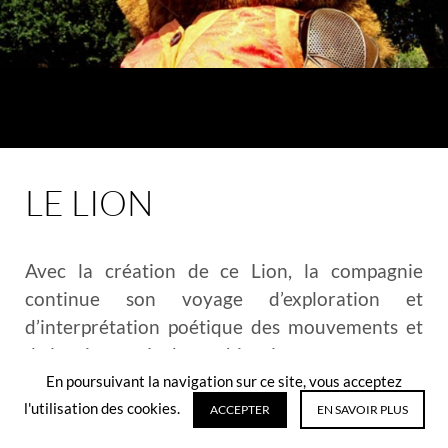
LE LION
Avec la création de ce Lion, la compagnie
continue son voyage d’exploration et
d’interprétation poétique des mouvements et
de la mise en vie de machineries.
En poursuivant la navigation sur ce site, vous acceptez
Notre inspiration pour la construction des
l'utilisation des cookies.
ACCEPTER
EN SAVOIR PLUS
animaux composant notre bestiaire prend sa