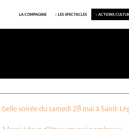
LA COMPAGNIE
LES SPECTACLES
ACTIONS CULTUR
a belle soirée du samedi 28 mai à Saint-L
Merci à tous d’être venus si nombreux…