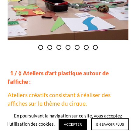
1 / ◊ Ateliers d’art plastique autour de
l’affiche :
Ateliers créatifs consistant à réaliser des
affiches sur le thème du cirque.
En poursuivant la navigation sur ce site, vous acceptez
Une plasticienne professionnelle
l'utilisation des cookies.
accompagnera les participants.
ACCEPTER
EN SAVOIR PLUS
Un atelier consacré à la création tout en