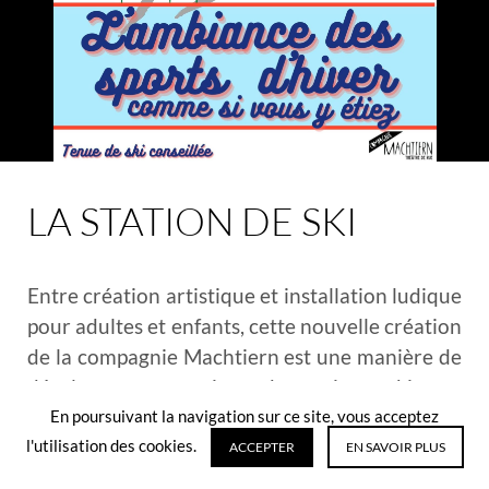
LA STATION DE SKI
Entre création artistique et installation ludique
pour adultes et enfants, cette nouvelle création
de la compagnie Machtiern est une manière de
décaler ses perceptions, de partir au ski sans
aller bien loin, de voyager sur place. Le thème
En poursuivant la navigation sur ce site, vous acceptez
l'utilisation des cookies.
du ski ouvre des pistes de création, de rire, de
ACCEPTER
EN SAVOIR PLUS
décalage artistique, d’insolite.